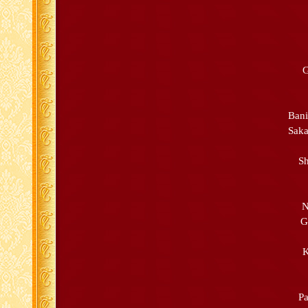
G
Bani
Saka
Sh
N
G
K
Pa