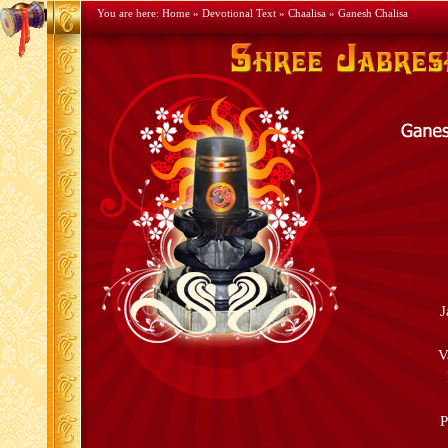
You are here:
Home
»
Devotional Text
»
Chaalisa
» Ganesh Chalisa
J
V
P