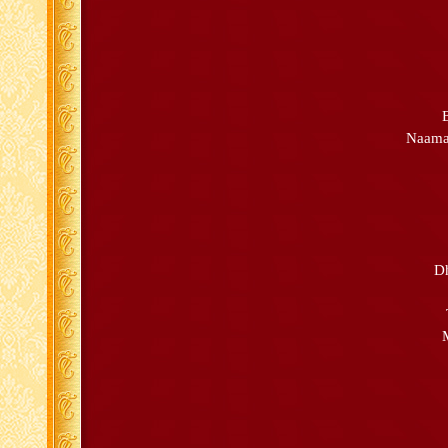
Naama 
Dh